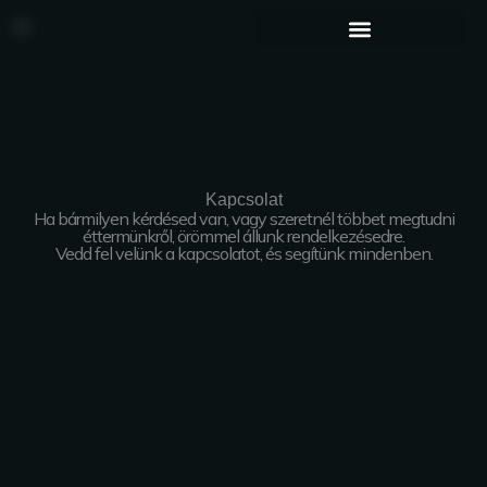
Skip
to
content
Kapcsolat
Ha bármilyen kérdésed van, vagy szeretnél többet megtudni
éttermünkről, örömmel állunk rendelkezésedre.
Vedd fel velünk a kapcsolatot, és segítünk mindenben.